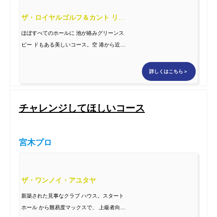
ザ・ロイヤルゴルフ＆カント リークラブ
ほぼすべてのホールに 池が絡みグリーンス
ピー ドもある美しいコース。空 港から近く
日本人に人気 があり、ヤシの木が多い タイ
を感じられるコース。
詳しくはこちら＞
チャレンジしてほしいコース
宮木プロ
ザ・ワンノイ・アユタヤ
新築された見事なクラブ ハウス。スタート
ホール から難易度マックスで、 上級者向け