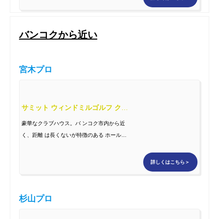
バンコクから近い
宮木プロ
サミット ウィンドミルゴルフ クラブ
豪華なクラブハウス。バ ンコク市内から近
く、距離 は長くないが特徴のある ホールが
続く何度行って も飽きないコース設計
詳しくはこちら＞
杉山プロ