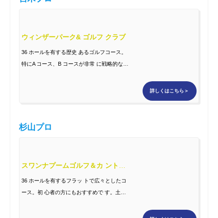
ウィンザーパーク& ゴルフ クラブ
36 ホールを有する歴史 あるゴルフコース。
特にA コース、B コースが非常 に戦略的な
コースレイア ウトで面白いコース。
詳しくはこちら＞
杉山プロ
スワンナプームゴルフ＆カ ントリークラブ
36 ホールを有するフラッ トで広々としたコ
ース。初 心者の方にもおすすめで す。土日
でも1～2 人でラ ウンドすることが出来る 気
軽さも人気の秘密。