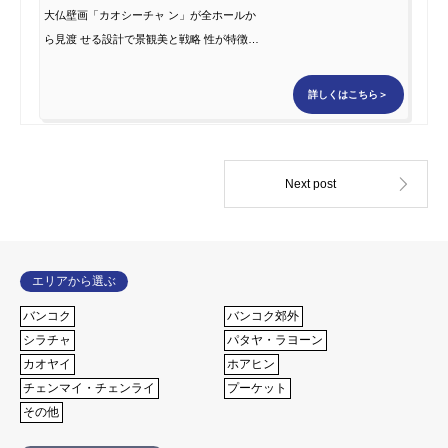
大仏壁画「カオシーチャ ン」が全ホールか
ら見渡 せる設計で景観美と戦略 性が特徴の
ゴルフコース。 近くのワイナリーもおすす
めの一つ。
詳しくはこちら＞
エリアから選ぶ
バンコク
バンコク郊外
シラチャ
パタヤ・ラヨーン
カオヤイ
ホアヒン
チェンマイ・チェンライ
プーケット
その他