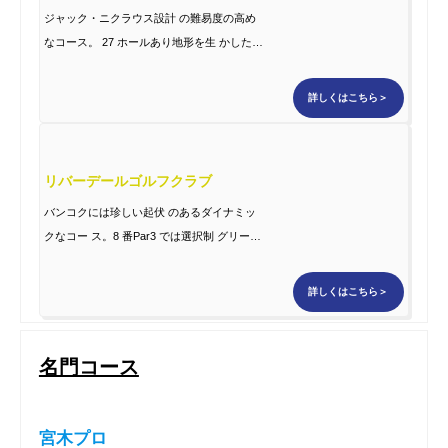
ジャック・ニクラウス設計 の難易度の高め
なコース。 27 ホールあり地形を生 かしたチ
ャレンジングな コース
詳しくはこちら＞
リバーデールゴルフクラブ
バンコクには珍しい起伏 のあるダイナミッ
クなコー ス。8 番Par3 では選択制 グリー
ン。どちらか選べる シグネチャーホールは
プ レーする価値あり。
詳しくはこちら＞
名門コース
宮木プロ