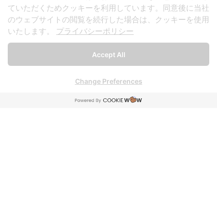
ていただくためクッキーを利用しています。同意後に当社
サービス紹介
のウェブサイトの閲覧を続行した場合は、クッキーを使用
いたします。
プライバシーポリシー
ゴルフレッスン
ゴルフ工房
Accept All
ゴルフグッズ制作
送迎サービス
Change Preferences
プロゴルファー監修
ご利用ガイド
ご利用方法
FAQ・よくある質問
利用規約・個人情報保護方針
キャンセルポリシー
会社概要
予約フォーム
お問い合わせ