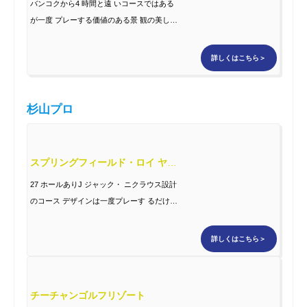
バンコクから4 時間と遠 いコースではある
が一度 プレーする価値のある景 観の美しい
地形を生かし た素晴らしいコース。コー ス
内に象注意の看板あり。
詳しくはこちら＞
杉山プロ
スプリングフィールド・ロイ ヤルカントリークラブ
27 ホールありJ ジャック・ ニクラウス設計
のコース デザインは一度プレーす るだけで
記憶に残るホー ルの連続で、景観の美し さ
と難易度を合わせ持ち ます。
詳しくはこちら＞
チーチャンゴルフリゾート