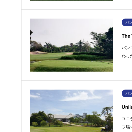
バ
The
バン
わっ
バ
Uni
ユニ
フ場