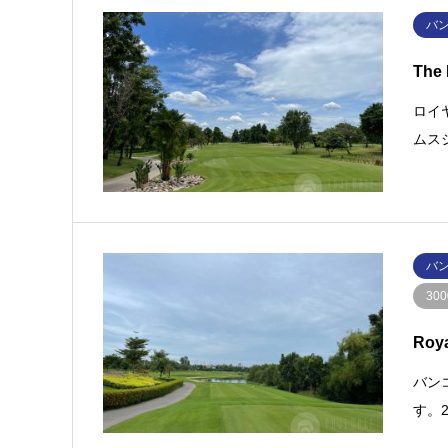
バ
The 
ロイ
ムス
バ
30
Roy
バン
す。