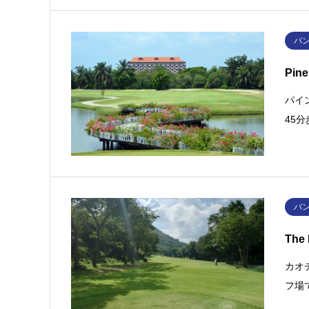
バ
Pin
パイ
45
バ
The 
カオ
フ場