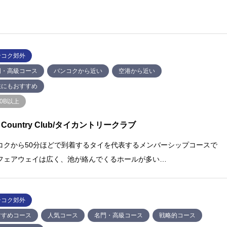
ンコク郊外
⾨・⾼級コース
バンコクから近い
空港から近い
性にもおすすめ
00B以上
i Country Club/タイカントリークラブ
コクから50分ほどで到着するタイを代表するメンバーシップコースで
フェアウェイは広く、池が絡んでくるホールが多い…
ンコク郊外
すすめコース
⼈気コース
名⾨・⾼級コース
戦略的コース