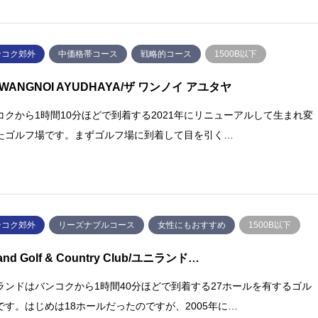
ンコク郊外
中価格帯コース
戦略的コース
1500B以下
 WANGNOI AYUDHAYA/ザ ワンノイ アユタヤ
コクから1時間10分ほどで到着する2021年にリニューアルして生まれ変
たゴルフ場です。まずゴルフ場に到着して目を引く…
ンコク郊外
リーズナブルコース
女性にもおすすめ
1500B以下
land Golf & Country Club/ユニランド…
ランドはバンコクから1時間40分ほどで到着する27ホールを有するゴル
です。はじめは18ホールだったのですが、2005年に…