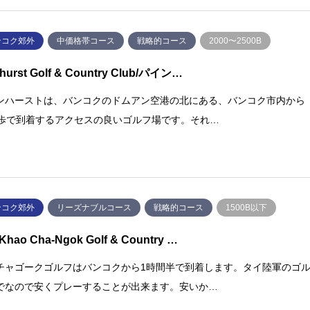
ンコク郊外
中価格帯コース
戦略的コース
2000〜2500B
ehurst Golf & Country Club/パイン…
ンハーストは、バンコクのドムアン空港の北にある、バンコク市内から
分歩で到着するアクセスの良いゴルフ場です。それ…
ンコク郊外
リーズナブルコース
戦略的コース
1500B以下
Khao Cha-Ngok Golf & Country …
チャゴークゴルフはバンコクから1時間半で到着します。タイ陸軍のゴ
でなので安くプレーすることが出来ます。安いか…