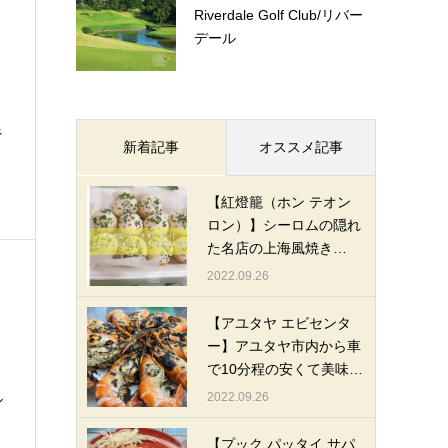
Riverdale Golf Club/リバー
デール
良
新着記事
オススメ記事
【紅燈籠（ホン テオン
ロン）】シーロムの隠れ
た名店の上海風焼き…
2022.09.26
【アユタヤ エビセンタ
ー】アユタヤ市内から車
で10分程の安くて美味…
2022.09.26
ル
【プック パッタイ サパ