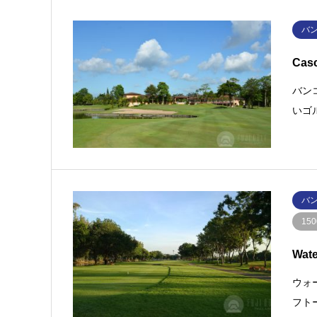
バ
Cas
バン
いゴ
バ
15
Wat
ウォ
フト