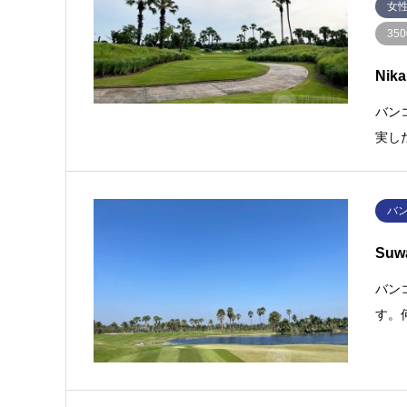
女
35
Nik
バン
実し
バ
Suw
バン
す。