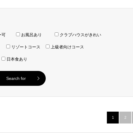
ー可
お風呂あり
クラブハウスがきれい
り
リゾートコース
上級者向けコース
日本食あり
1
2