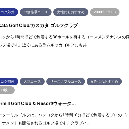
ンコク郊外
中価格帯コース
女性にもおすすめ
2000〜2500B
cata Golf Club/カスカタ ゴルフクラブ
コクから1時間ほどで到着する36ホールを有するコースメンテナンスの
ルフ場です。近くにあるラムルッカゴルフにも共…
ンコク郊外
⼈気コース
リーズナブルコース
女性にもおすすめ
00B以下
ermill Golf Club & Resort/ウォータ…
ーターミルゴルフは、バンコクから1時間10分ほどで到着するプロのゴ
ーナメントも開催されるゴルフ場です。クラブハ…