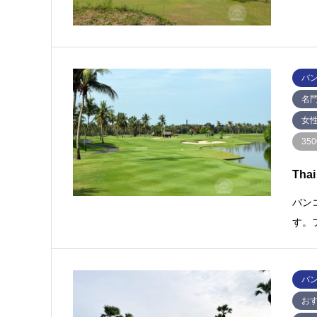
バ
名
女
35
Tha
バン
す。
バ
お