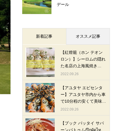
デール
新着記事
オススメ記事
【紅燈籠（ホン テオン
ロン）】シーロムの隠れ
た名店の上海風焼き…
2022.09.26
【アユタヤ エビセンタ
ー】アユタヤ市内から車
で10分程の安くて美味…
2022.09.26
【プック パッタイ サパ
ーンパトゥム/ปุ๊กผัดไท