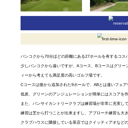
バンコクから70分ほどの距離にある27ホールを有するコス
少しバンコクから遠いですが、Aコース、Bコースはグリー
ィーから考えても満足度の高いゴルフ場です。
Cコースは後から追加された9ホールで、ABとは違いフェ
低差、グリーンのアンジュレーションが簡単にはスコアを
また、バンサイカントリークラブは練習場が非常に充実し
練習は芝から打つことが出来ますし、アプローチ練習も大
クラブハウスに隣接している茶店ではクイッティアオなど