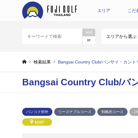
エリア
こだ
and
エリアから選ぶ
or
検索結果
Bangsai Country Club/バンサイ・カ
Bangsai Country C
バンコク郊外
リーズナブルコース
戦略的コース
1
MAP